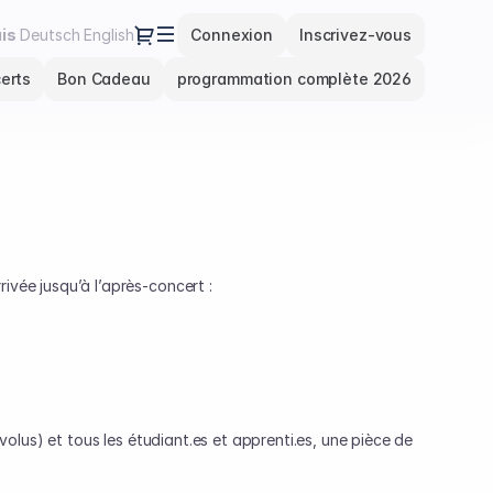
Dialogue
e
is
Deutsch
English
Connexion
Inscrivez-vous
nte
erts
Bon Cadeau
programmation complète 2026
rivée jusqu’à l’après-concert :
volus) et tous les étudiant.es et apprenti.es, une pièce de