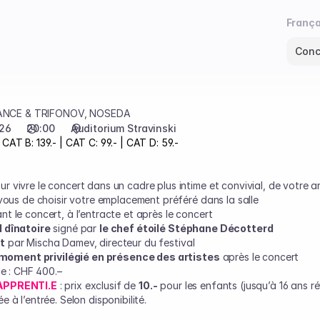
Langu
França
coura
Conc
ANCE & TRIFONOV, NOSEDA
026
20:00
Auditorium Stravinski
 CAT B: 139.- | CAT C: 99.- | CAT D: 59.-
r vivre le concert dans un cadre plus intime et convivial, de votre ar
vous de choisir votre emplacement préféré dans la salle
t le concert, à l’entracte et après le concert
 dînatoire
signé par
le chef étoilé Stéphane Décotterd
t
par Mischa Damev, directeur du festival
moment privilégié en présence des artistes
après le concert
ne : CHF 400.–
 APPRENTI.E
:
prix exclusif de
10.-
pour les enfants (jusqu’à 16 ans ré
 à l’entrée. Selon disponibilité.