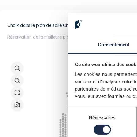
Vevey
Choix dans le plan de salle
Choisissez vous-même votre place
Réservation de la meilleure place
Obtenez automatiquement la m
Choix
Consentement
dans
le
plan
Ce site web utilise des cook
de
Les cookies nous permettent d
salle
sociaux et d'analyser notre t
partenaires de médias sociaux
vous leur avez fournies ou qu'
Sélection
Nécessaires
du
consentement