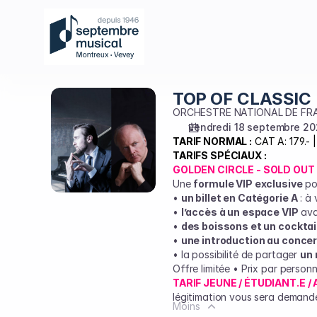
Choix
des
places
sur
le
plan
TOP OF CLASSIC
TOP
[Auditorium
OF
ORCHESTRE NATIONAL DE FR
Stravinski
CLASSIC
vendredi 18 septembre 2
|
TARIF NORMAL :
CAT A: 179.- |
18.09.2026
TARIFS SPÉCIAUX :
-
GOLDEN CIRCLE - SOLD OUT
20:00
Une
formule VIP exclusive
pou
|
•
un billet en Catégorie A
: à 
TOP
•
l’accès à un espace VIP
avan
OF
•
des boissons et un cocktail
•
une introduction au concer
CLASSIC]
• la possibilité de partager
un 
-
Offre limitée • Prix par person
Septembre
TARIF JEUNE / ÉTUDIANT.E /
Musical
légitimation vous sera demandée
Montreux-
Moins