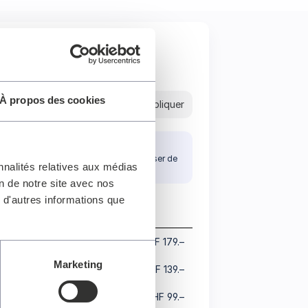
À propos des cookies
Appliquer
Sélectionnez un siège
Veuillez vous assurer de ne pas laisser de
nnalités relatives aux médias
places isolées.
on de notre site avec nos
 d'autres informations que
Gamme de prix
Catégorie A
CHF 179.–
Marketing
Catégorie B
CHF 139.–
Catégorie C
CHF 10.– - CHF 99.–