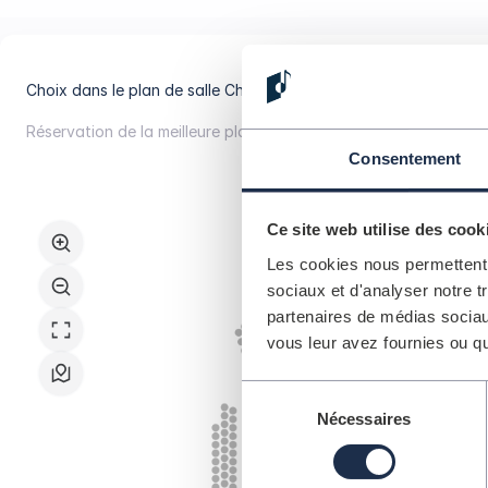
Choix dans le plan de salle
Choisissez vous-même votre place
Réservation de la meilleure place
Obtenez automatiquement la m
Choix
Consentement
dans
le
plan
Ce site web utilise des cook
de
Les cookies nous permettent d
salle
sociaux et d'analyser notre t
partenaires de médias sociaux
vous leur avez fournies ou qu'
Sélection
Nécessaires
du
consentement