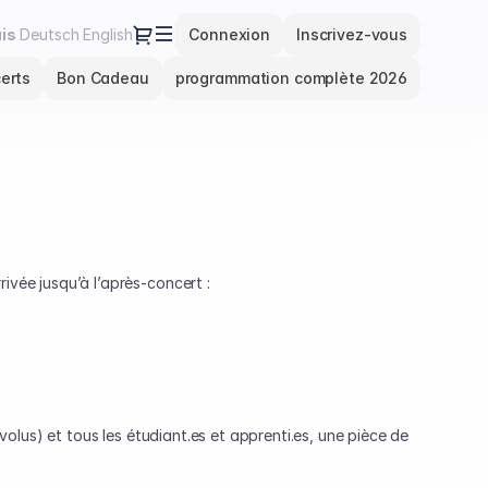
Dialogue
e
is
Deutsch
English
Connexion
Inscrivez-vous
nte
erts
Bon Cadeau
programmation complète 2026
rivée jusqu’à l’après-concert :
volus) et tous les étudiant.es et apprenti.es, une pièce de