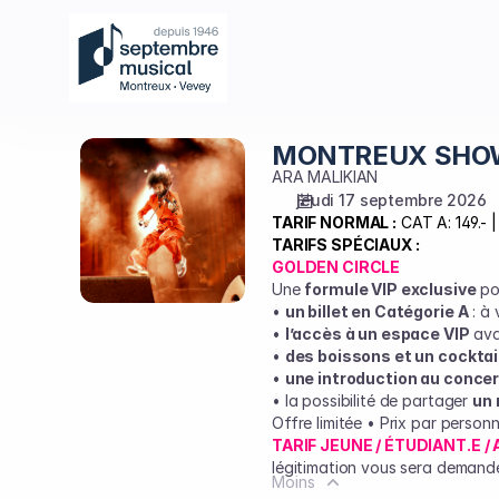
Choix
des
places
sur
le
plan
MONTREUX SHO
MONTREUX
[Auditorium
SHOW
ARA MALIKIAN
Stravinski
jeudi 17 septembre 2026
|
TARIF NORMAL :
CAT A: 149.- |
17.09.2026
TARIFS SPÉCIAUX :
-
GOLDEN CIRCLE
20:00
Une
formule VIP exclusive
pou
|
•
un billet en Catégorie A
: à 
MONTREUX
•
l’accès à un espace VIP
avan
SHOW]
•
des boissons et un cocktail
•
une introduction au concer
-
• la possibilité de partager
un 
Septembre
Offre limitée • Prix par person
Musical
TARIF JEUNE / ÉTUDIANT.E /
Montreux-
légitimation vous sera demandée
Vevey
Moins