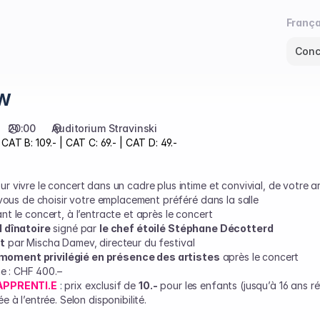
Langu
França
coura
Conc
W
20:00
Auditorium Stravinski
 CAT B: 109.- | CAT C: 69.- | CAT D: 49.-
r vivre le concert dans un cadre plus intime et convivial, de votre ar
vous de choisir votre emplacement préféré dans la salle
t le concert, à l’entracte et après le concert
 dînatoire
signé par
le chef étoilé Stéphane Décotterd
t
par Mischa Damev, directeur du festival
moment privilégié en présence des artistes
après le concert
ne : CHF 400.–
 APPRENTI.E
:
prix exclusif de
10.-
pour les enfants (jusqu’à 16 ans ré
 à l’entrée. Selon disponibilité.