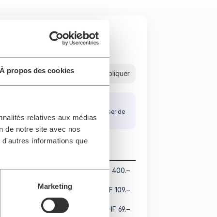
À propos des cookies
Appliquer
Sélectionnez un siège
Veuillez vous assurer de ne pas laisser de
nnalités relatives aux médias
places isolées.
on de notre site avec nos
 d'autres informations que
Gamme de prix
Catégorie A
CHF 149.– - CHF 400.–
Marketing
Catégorie B
CHF 10.– - CHF 109.–
Catégorie C
CHF 10.– - CHF 69.–